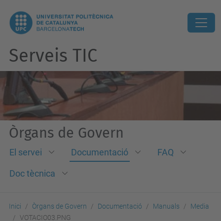
Serveis TIC
Òrgans de Govern
El servei
Documentació
FAQ
Doc tècnica
Inici
Òrgans de Govern
Documentació
Manuals
Media
VOTACIO03.PNG