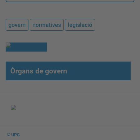
govern
normatives
legislació
Òrgans de govern
© UPC