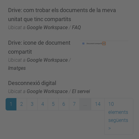
Drive: com trobar els documents de la meva
unitat que tinc compartits
Ubicat a
Google Workspace
/
FAQ
Drive: icone de document
compartit
Ubicat a
Google Workspace
/
Imatges
Desconnexió digital
Ubicat a
Google Workspace
/
El servei
1
2
3
4
5
6
7
...
14
10
elements
següents
>