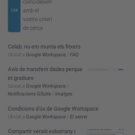
coincideixen
amb el
139
vostre criteri
de cerca
Colab: no em munta els fitxers
Ubicat a
Google Workspace
/
FAQ
Avís de transferir dades perque
et gradues
Ubicat a
Google Workspace
/
Notificacions GSuite
/
Imatges
Condicions d'ús de Google Workspace
Ubicat a
Google Workspace
/
El servei
Compartir versió esborrany i