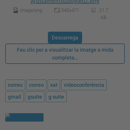
AjustamentsGoogle02.png
image/png
540x471
21.7
KB
Descarrega
Feu clic per a visualitzar la imatge a mida
completa…
correu
correo
xat
videoconferència
gmail
gsuite
g suite