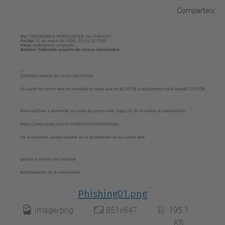
Comparteix:
Phishing01.png
image/png
851x647
195.1
KB