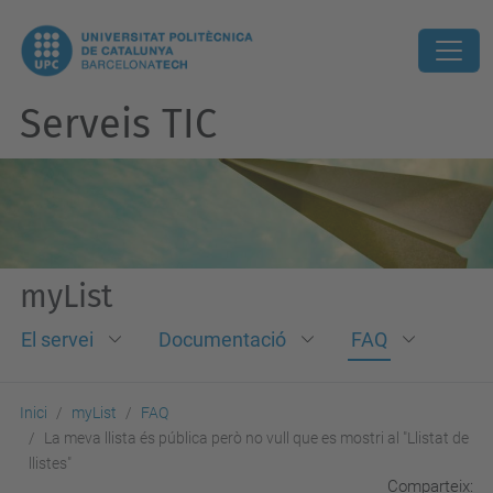
Serveis TIC
myList
El servei
Documentació
FAQ
Inici
myList
FAQ
La meva llista és pública però no vull que es mostri al "Llistat de
llistes"
Comparteix: