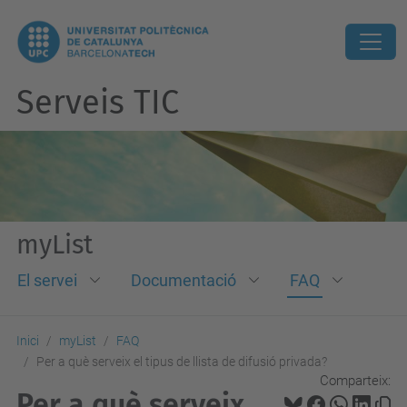
Serveis TIC
myList
El servei
Documentació
FAQ
Inici
myList
FAQ
Per a què serveix el tipus de llista de difusió privada?
Comparteix:
Per a què serveix