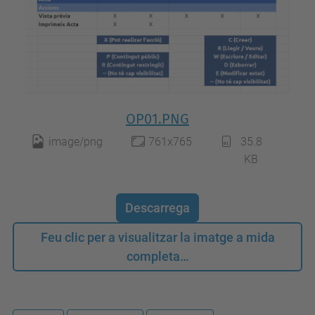
OP01.PNG
image/png
761x765
35.8
KB
Descarrega
Feu clic per a visualitzar la imatge a mida
completa…