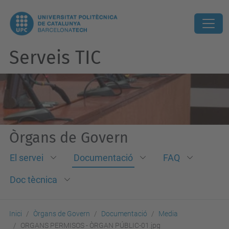
Serveis TIC
Òrgans de Govern
El servei
Documentació
FAQ
Doc tècnica
Inici
Òrgans de Govern
Documentació
Media
ORGANS PERMISOS - ÒRGAN PÚBLIC-01.jpg