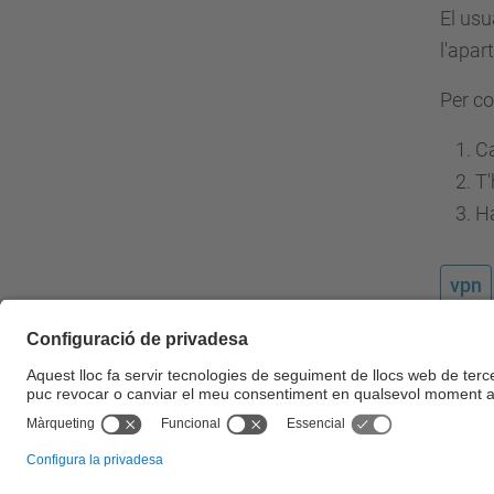
El usu
l'apar
Per c
Ca
T'
Ha
vpn