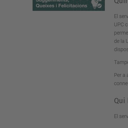
Qui
El ser
UPC ca
permet
de la 
dispos
Tampo
Per a 
conne
Qui 
El ser