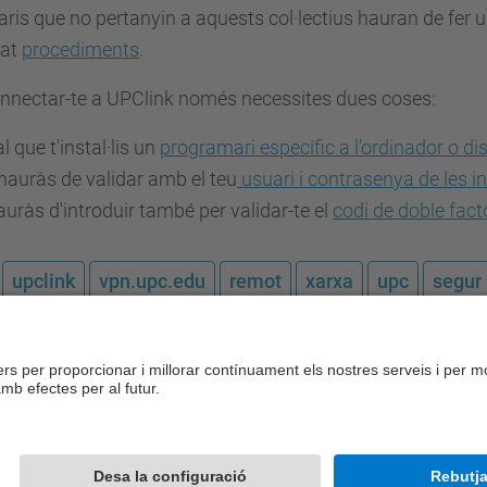
aris que no pertanyin a aquests col·lectius hauran de fer u
tat
procediments
.
onnectar-te a UPClink només necessites dues coses:
l que t'instal·lis un
programari específic a l'ordinador o di
hauràs de validar amb el teu
usuari i contrasenya de les i
uràs d'introduir també per validar-te el
codi de doble fact
upclink
vpn.upc.edu
remot
xarxa
upc
segur