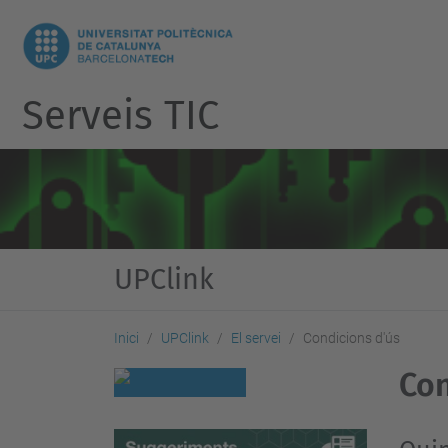
Serveis TIC
UPClink
Inici
UPClink
El servei
Condicions d'ús
Con