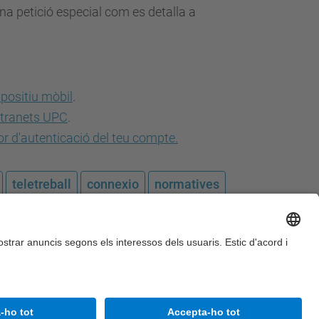
na petició especial com es detalla a
spositiu mòbil
.
ntranets UPC
.
or d'autenticació del teu compte.
teletreball
connexio
normatives