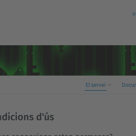
In
El servei
Docu
dicions d'ús