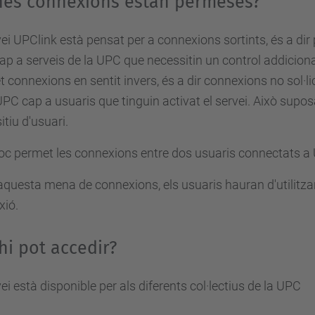
nes connexions estan permeses?
vei UPClink està pensat per a connexions sortints, és a dir 
p a serveis de la UPC que necessitin un control addicional
 connexions en sentit invers, és a dir connexions no sol·li
UPC cap a usuaris que tinguin activat el servei. Això supos
itiu d'usuari.
c permet les connexions entre dos usuaris connectats a 
aquesta mena de connexions, els usuaris hauran d'utilitza
xió.
hi pot accedir?
vei està disponible per als diferents col·lectius de la UPC