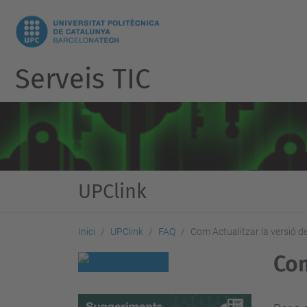
Serveis TIC
UPClink
Inici
UPClink
FAQ
Com Actualitzar la versió d
Com