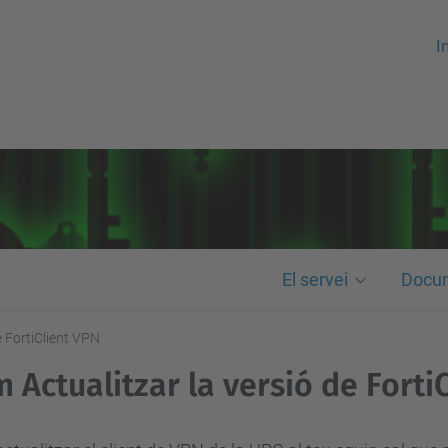
In
El servei
Docu
e FortiClient VPN
 Actualitzar la versió de Forti