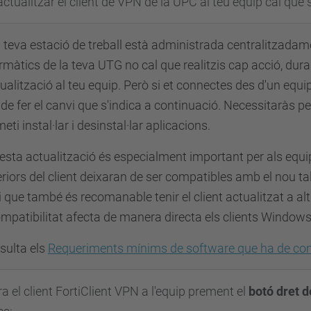
actualitzar el client de VPN de la UPC al teu equip cal que
a teva estació de treball està administrada centralitzada
rmàtics de la teva UTG no cal que realitzis cap acció, dur
tualització al teu equip. Però si et connectes des d'un equ
de fer el canvi que s'indica a continuació. Necessitaràs p
eti instal·lar i desinstal·lar aplicacions.
sta actualització és
especialment important per als equi
riors del client deixaran de ser compatibles amb el nou ta
i que també és recomanable tenir el client actualitzat a al
mpatibilitat afecta de manera directa els clients Window
sulta els
Requeriments mínims de software que ha de comp
ra el client FortiClient VPN a l'equip prement el
botó dret d