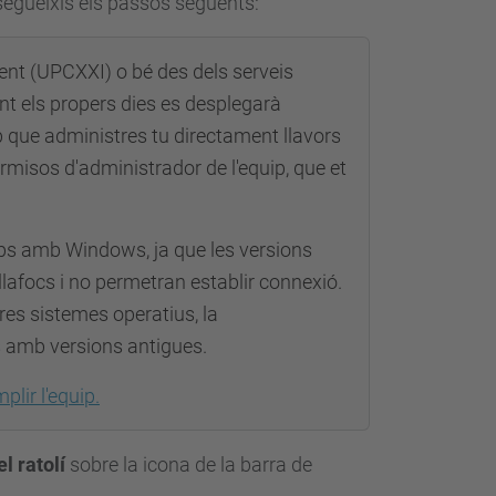
 segueixis els passos següents:
ment (UPCXXI) o bé des dels serveis
ant els propers dies es desplegarà
ip que administres tu directament llavors
ermisos d'administrador de l'equip, que et
ps amb Windows, ja que les versions
llafocs i no permetran establir connexió.
tres sistemes operatius, la
s amb versions antigues.
lir l'equip.
el ratolí
sobre la icona de la barra de