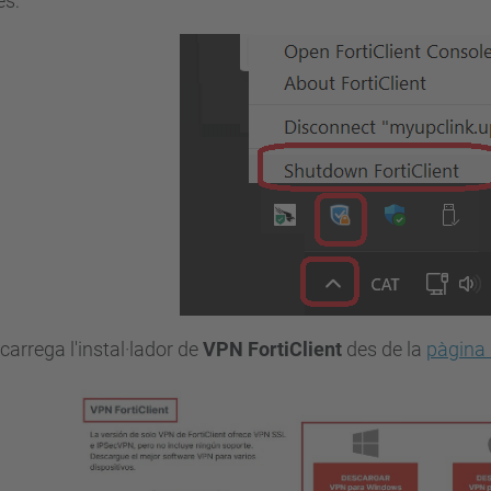
es:
carrega l'instal·lador de
VPN FortiClient
des de la
pàgina 