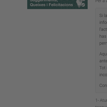
Per a 
Si l
info
l'ac
has 
perm
Aque
ante
Tot 
inco
Con
1- Atu