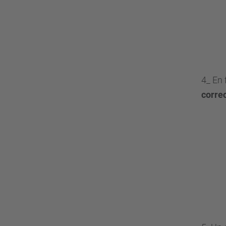
4_ En 
correc