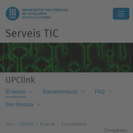
Serveis TIC
UPClink
El servei
Documentació
FAQ
Doc tècnica
Inici
UPClink
El servei
Procediments
Comparteix: