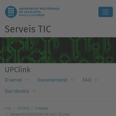
Serveis TIC
UPClink
El servei
Documentació
FAQ
Doc tècnica
Inici
UPClink
Imatges
Screenshot20220901at14.01.22.png