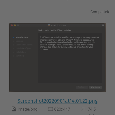
Comparteix:
Screenshot20220901at14.01.22.png
image/png
628x447
74.5