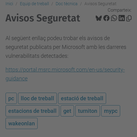
Inici
Equip de treball
Doc tècnica
Avisos Seguretat
Comparteix:
Avisos Seguretat
Al següent enllaç podeu trobar els avisos de
seguretat publicats per Microsoft amb les darreres
vulnerabilitats detectades:
https://portal.msrc.microsoft.com/en-us/security-
guidance
pc
lloc de treball
estació de treball
estacions de treball
get
turniton
mypc
wakeonlan