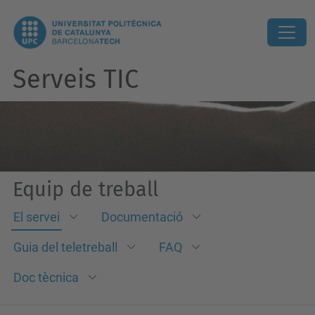
Serveis TIC
Equip de treball
El servei
Documentació
Guia del teletreball
FAQ
Doc tècnica