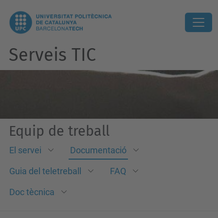
Serveis TIC
Equip de treball
El servei
Documentació
Guia del teletreball
FAQ
Doc tècnica