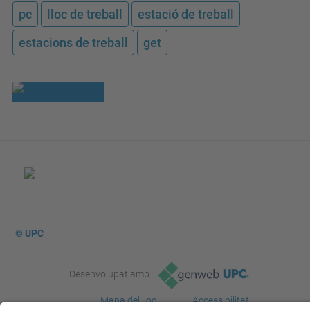
pc
lloc de treball
estació de treball
estacions de treball
get
© UPC
Desenvolupat amb
Mapa del lloc
Accessibilitat