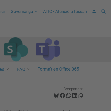
Cerca
C
ici
Governança
ATIC - Atenció a l'usuari
e
r
c
a
a
v
a
n
Forma't en Office 365
es
FAQ
ç
a
Comparteix:
d
a
…