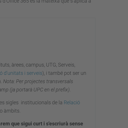
 d'Office 365 és la mateixa que s'aplica a
tuts, àrees, campus, UTG, Serveis,
ó d'unitats i serveis
), i també pot ser un
).
Nota: Per projectes transversals
mp (ja portarà UPC en el prefix).
les sigles institucionals de la
Relació
o àmbits.
arem que sigui curt i s'escriurà sense