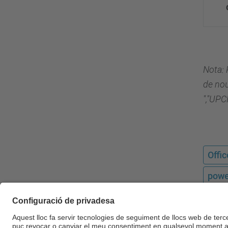
Nota: 
de nou
","UPCN
Offic
powe