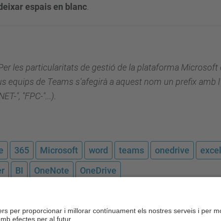
deixar espais en blanc
.
Per les particularitats de gestió de la plataforma Microsoft
s equips de Teams s'afegirà a aquest nom un prefix amb l
ET-", "FPC-"...).
e
365
Microsoft
word
teams
onedrive
exce
r
BI
OneNote
OneDrive