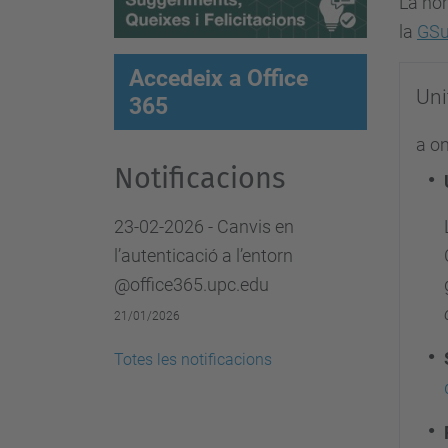
La nom
la
GSu
Accedeix a Office
Uni
365
a o
Notificacions
23-02-2026 - Canvis en
l’autenticació a l’entorn
@office365.upc.edu
21/01/2026
Totes les notificacions