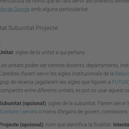
enclatura de noms que es farà servir als diferents serveis
ite de Google
amb alguna particularitat:
tat.Subunitat.Projecte
n
Unitat
:
sigles de la unitat a qui pertany.
Les unitats poden ser centres docents, departaments, insti
Càtedres (farem servir les sigles institucionals de la
Relaci
grup de recerca (agafarem les sigles que figuren a
FUTUR
compartits entre diferents unitats, es pot no usar aquest ca
Subunitat
(opcional)
: sigles de la subunitat. Farem servir 
d'unitats i serveis
o noms d'òrgans de govern, comissions 
Projecte (opcional)
:
nom que identifica la finalitat.
Intent