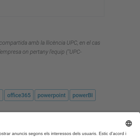
 compartida amb la llicència UPC, en el cas
'empresa on pertany l'equip ("UPC-
l
office365
powerpoint
powerBI