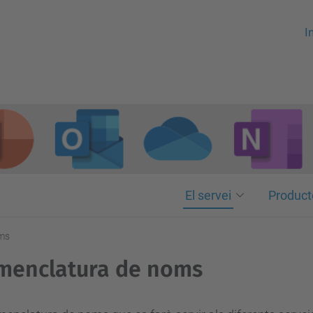
In
El servei
Product
ms
menclatura de noms