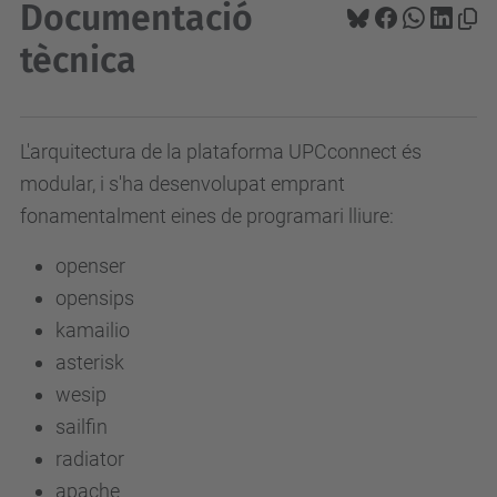
Documentació
tècnica
L'arquitectura de la plataforma UPCconnect és
modular, i s'ha desenvolupat emprant
fonamentalment eines de programari lliure:
openser
opensips
kamailio
asterisk
wesip
sailfin
radiator
apache