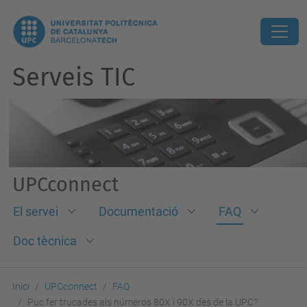
Serveis TIC
UPCconnect
El servei
Documentació
FAQ
Doc tècnica
Inici
UPCconnect
FAQ
Puc fer trucades als números 80X i 90X des de la UPC?