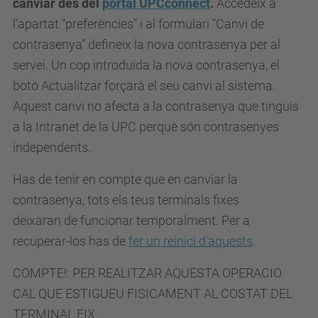
canviar des del
portal
UPCconnect
.
Accedeix a
l'apartat "preferències" i al formulari "Canvi de
contrasenya" defineix la nova contrasenya per al
servei. Un cop introduïda la nova contrasenya, el
botó Actualitzar forçarà el seu canvi al sistema.
Aquest canvi no afecta a la contrasenya que tinguis
a la Intranet de la UPC perquè són contrasenyes
independents.
Has de tenir en compte que
en
canviar la
contrasenya, tots els teus terminals
fixes
deixaran
de funcionar temporalment. Per a
recuperar-los has de
fer un reinici
d'aquests
.
COMPTE!: PER REALITZAR AQUESTA OPERACIO
CAL QUE ESTIGUEU FISICAMENT AL COSTAT DEL
TERMINAL FIX.