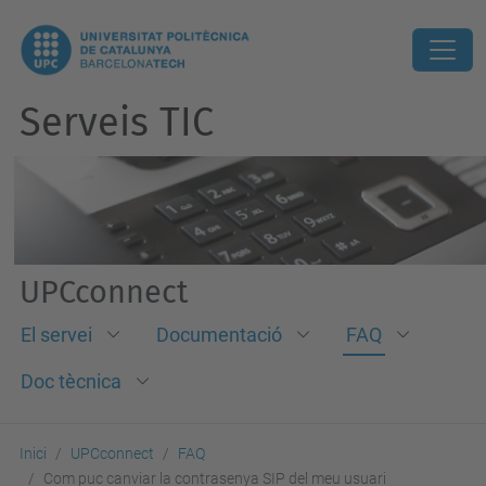
Serveis TIC
UPCconnect
El servei
Documentació
FAQ
Doc tècnica
Inici
UPCconnect
FAQ
Com puc canviar la contrasenya SIP del meu usuari