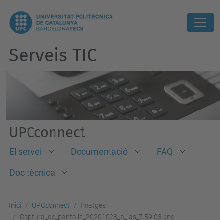
Serveis TIC
UPCconnect
El servei
Documentació
FAQ
Doc tècnica
Inici
UPCconnect
Imatges
Captura_de_pantalla_20201028_a_las_7.59.03.png