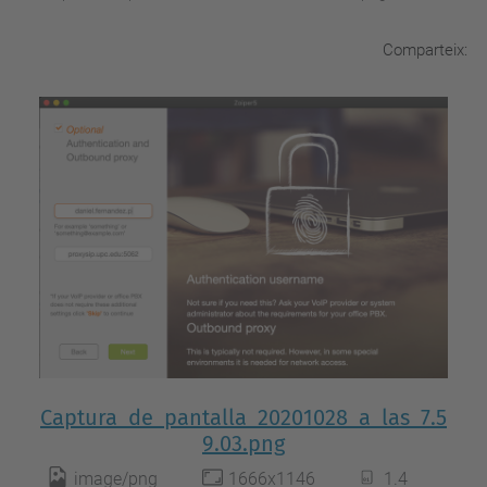
Comparteix:
Captura_de_pantalla_20201028_a_las_7.5
9.03.png
image/png
1666x1146
1.4