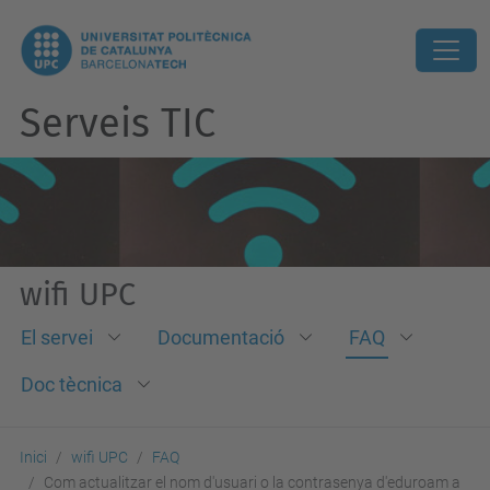
Serveis TIC
wifi UPC
El servei
Documentació
FAQ
Doc tècnica
Inici
wifi UPC
FAQ
Com actualitzar el nom d'usuari o la contrasenya d'eduroam a