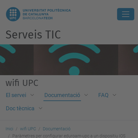
Serveis TIC
wifi UPC
El servei
Documentació
FAQ
Doc tècnica
Inici
wifi UPC
Documentació
Paràmetres per configurar eduroam-upc a un dispositiu IOS