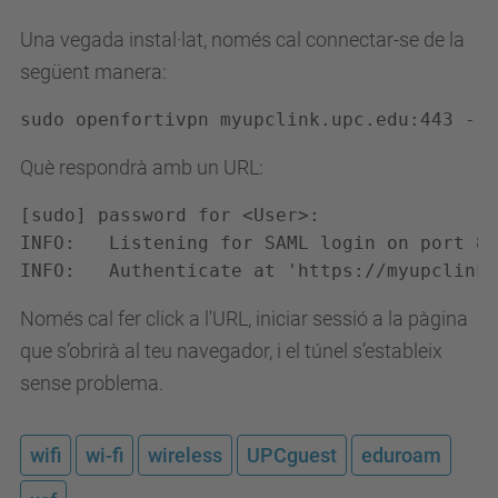
Una vegada instal·lat, només cal connectar-se de la
següent manera:
sudo openfortivpn myupclink.upc.edu:443 --s
Què respondrà amb un URL:
[sudo] password for <User>:

INFO:   Listening for SAML login on port 80
INFO:   Authenticate at 'https://myupclink.
Només cal fer click a l'URL, iniciar sessió a la pàgina
que s’obrirà al teu navegador, i el túnel s’estableix
sense problema.
wifi
wi-fi
wireless
UPCguest
eduroam