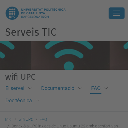
Serveis TIC
wifi UPC
El servei
Documentació
FAQ
Doc tècnica
Inici
wifi UPC
FAQ
Conexió a UPClink des de Linux Ubuntu 22 amb openfortivpn