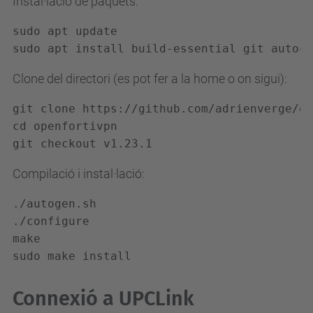
Instal·lació de paquets:
sudo apt update

sudo apt install build-essential git autoco
Clone del directori (es pot fer a la home o on sigui):
git clone https://github.com/adrienverge/op
cd openfortivpn

git checkout v1.23.1
Compilació i instal·lació:
./autogen.sh

./configure

make

sudo make install
Connexió a UPCLink