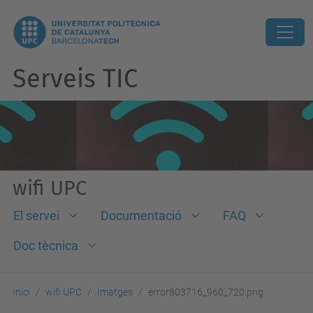
Serveis TIC
wifi UPC
El servei
Documentació
FAQ
Doc tècnica
Inici
wifi UPC
Imatges
error803716_960_720.png