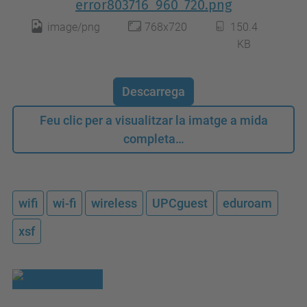
error803716_960_720.png
image/png
768x720
150.4
KB
Descarrega
Feu clic per a visualitzar la imatge a mida
completa…
wifi
wi-fi
wireless
UPCguest
eduroam
xsf