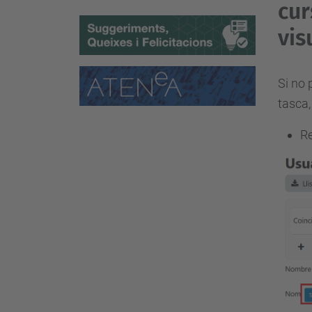
cur
vis
Si no 
tasca,
Re