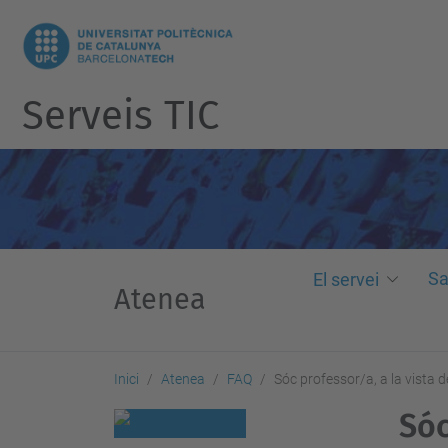
Serveis TIC
Sa
El servei
Atenea
Inici
Atenea
FAQ
Sóc professor/a, a la vista d
Sóc