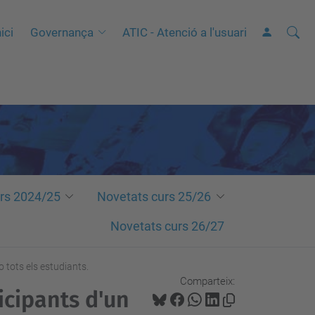
Cerca
C
ici
Governança
ATIC - Atenció a l'usuari
e
r
c
a
a
v
a
n
rs 2024/25
Novetats curs 25/26
ç
Novetats curs 26/27
a
d
o tots els estudiants.
a
Comparteix:
icipants d'un
…