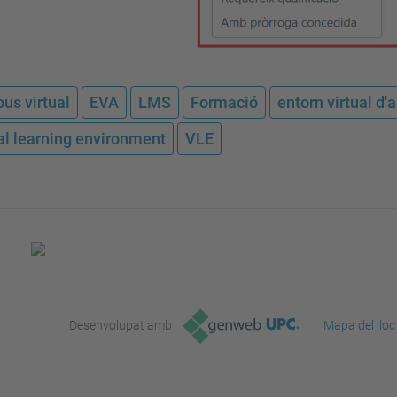
us virtual
EVA
LMS
Formació
entorn virtual d
ual learning environment
VLE
Desenvolupat amb
Mapa del lloc