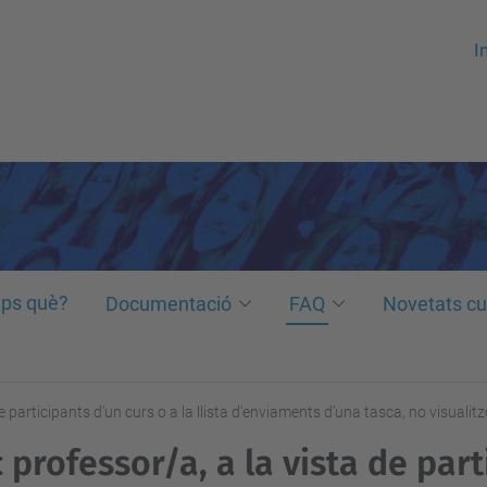
In
ps què?
Documentació
FAQ
Novetats cu
e participants d'un curs o a la llista d'enviaments d'una tasca, no visualitz
 professor/a, a la vista de part