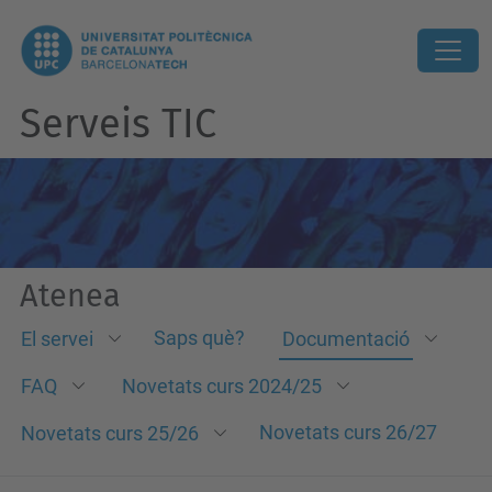
Serveis TIC
Atenea
Saps què?
El servei
Documentació
FAQ
Novetats curs 2024/25
Novetats curs 26/27
Novetats curs 25/26