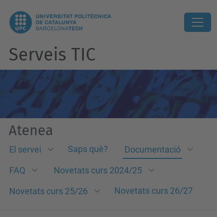
Serveis TIC
Atenea
Saps què?
El servei
Documentació
FAQ
Novetats curs 2024/25
Novetats curs 26/27
Novetats curs 25/26