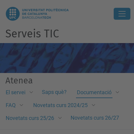
Serveis TIC
Atenea
Saps què?
El servei
Documentació
FAQ
Novetats curs 2024/25
Novetats curs 26/27
Novetats curs 25/26