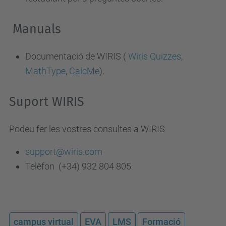
Manuals
Documentació de WIRIS (
Wiris Quizzes
,
MathType
,
CalcMe
).
Suport WIRIS
Podeu fer les vostres consultes a WIRIS
support@wiris.com
Telèfon
(+34) 932 804 805
campus virtual
EVA
LMS
Formació