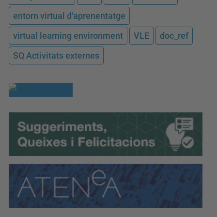
entorn virtual d'aprenentatge
virtual learning environment
VLE
doc_ref
SQ Activitats externes