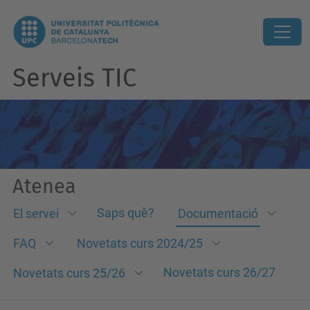
Serveis TIC
Atenea
Saps què?
El servei
Documentació
FAQ
Novetats curs 2024/25
Novetats curs 26/27
Novetats curs 25/26