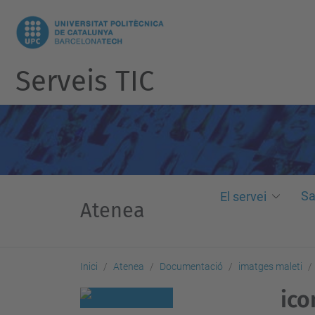
Serveis TIC
Sa
El servei
Atenea
Inici
Atenea
Documentació
imatges maleti
ico