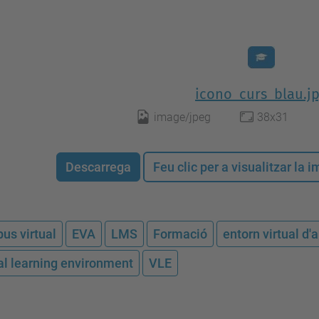
icono_curs_blau.j
image/jpeg
38x31
Descarrega
Feu clic per a visualitzar la
us virtual
EVA
LMS
Formació
entorn virtual d
ual learning environment
VLE