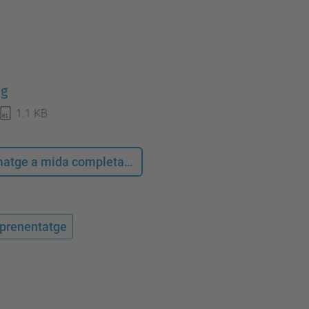
pg
1.1 KB
 imatge a mida completa…
'aprenentatge