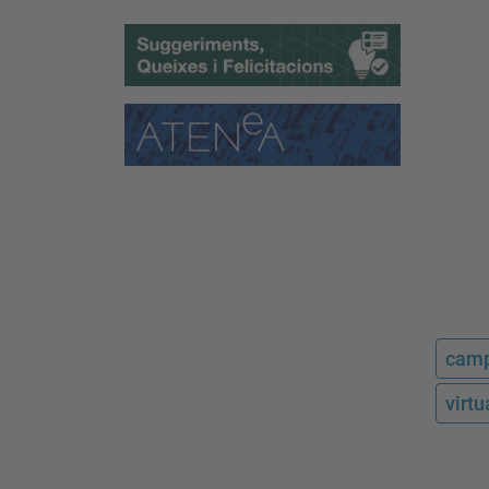
camp
virt