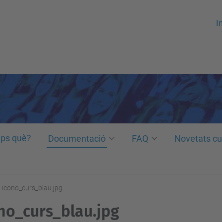
In
ps què?
Documentació
FAQ
Novetats cu
icono_curs_blau.jpg
no_curs_blau.jpg