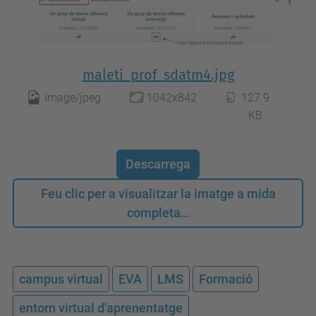
maleti_prof_sdatm4.jpg
image/jpeg
1042x842
127.9
KB
Descarrega
Feu clic per a visualitzar la imatge a mida
completa…
campus virtual
EVA
LMS
Formació
entorn virtual d'aprenentatge