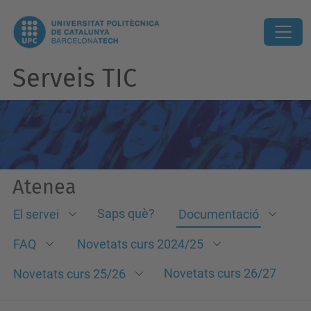
Serveis TIC
Atenea
Saps què?
El servei
Documentació
FAQ
Novetats curs 2024/25
Novetats curs 26/27
Novetats curs 25/26