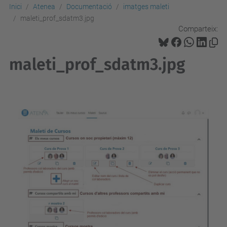
Inici
Atenea
Documentació
imatges maleti
maleti_prof_sdatm3.jpg
Comparteix:
maleti_prof_sdatm3.jpg