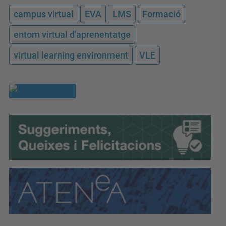
campus virtual
EVA
LMS
Formació
entorn virtual d'aprenentatge
virtual learning environment
VLE