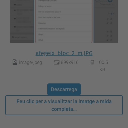
afegeix_bloc_2_m.JPG
image/jpeg
899x916
100.5
KB
Descarrega
Feu clic per a visualitzar la imatge a mida
completa…