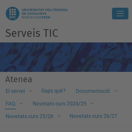
Serveis TIC
Atenea
Saps què?
El servei
Documentació
FAQ
Novetats curs 2024/25
Novetats curs 26/27
Novetats curs 25/26