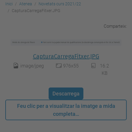
Inici
Atenea
Novetats curs 2021/22
CapturaCarregaFitxer.JPG
Comparteix:
CapturaCarregaFitxer.JPG
image/jpeg
976x55
16.2
KB
Descarrega
Feu clic per a visualitzar la imatge a mida
completa…