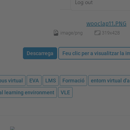
wooclap11.PNG
image/png
319x428
Descarrega
Feu clic per a visualitzar la
us virtual
EVA
LMS
Formació
entorn virtual d
ual learning environment
VLE