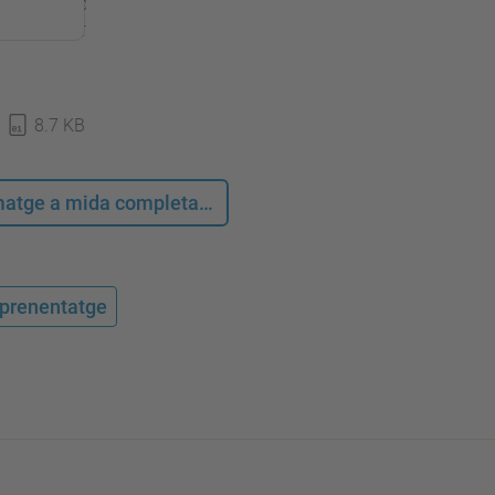
8.7 KB
 imatge a mida completa…
'aprenentatge