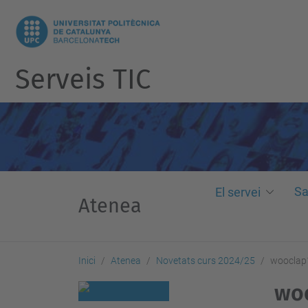
Serveis TIC
Sa
El servei
Atenea
Inici
Atenea
Novetats curs 2024/25
wooclap
wo