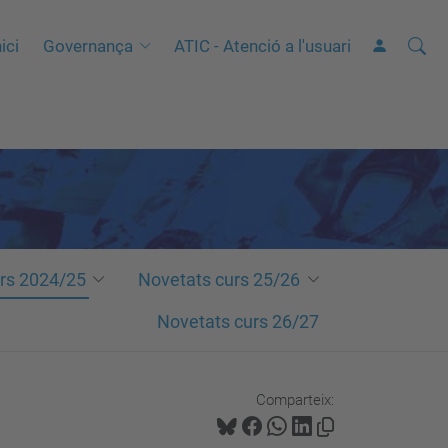
Cerca
C
ici
Governança
ATIC - Atenció a l'usuari
e
r
c
a
a
v
a
n
rs 2024/25
Novetats curs 25/26
ç
Novetats curs 26/27
a
d
a
Comparteix:
…