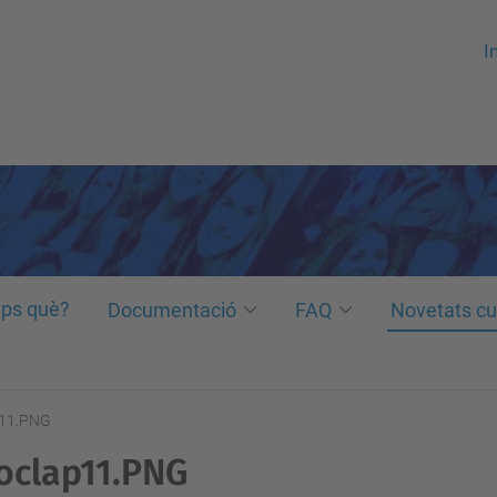
In
ps què?
Documentació
FAQ
Novetats cu
11.PNG
oclap11.PNG