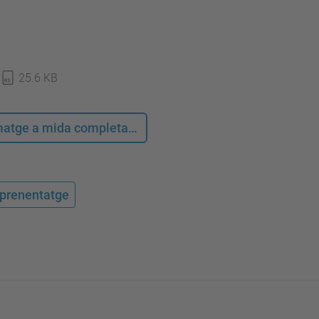
25.6 KB
 imatge a mida completa…
'aprenentatge