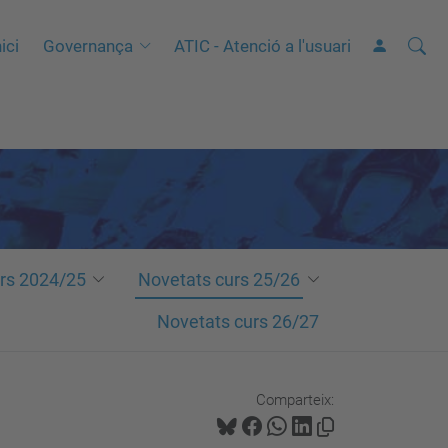
Cerca
C
ici
Governança
ATIC - Atenció a l'usuari
e
r
c
a
a
v
a
n
rs 2024/25
Novetats curs 25/26
ç
Novetats curs 26/27
a
d
a
Comparteix:
…