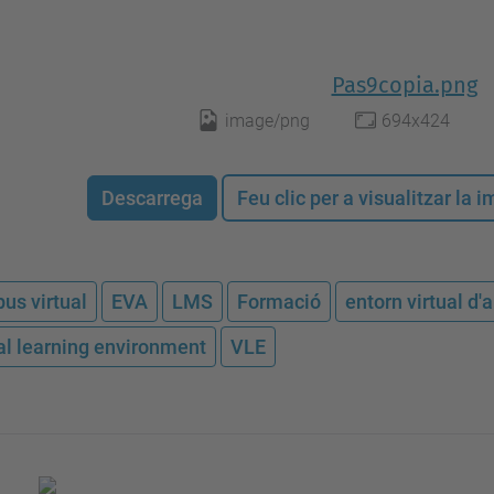
Pas9copia.png
image/png
694x424
Descarrega
Feu clic per a visualitzar la
us virtual
EVA
LMS
Formació
entorn virtual d
ual learning environment
VLE