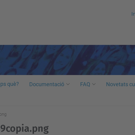
In
ps què?
Documentació
FAQ
Novetats cu
.png
9copia.png