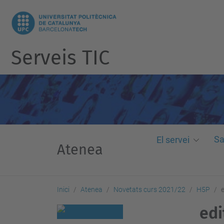
Serveis TIC
Sa
El servei
Atenea
Inici
Atenea
Novetats curs 2021/22
H5P
edi