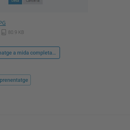
PG
80.9 KB
 imatge a mida completa…
'aprenentatge