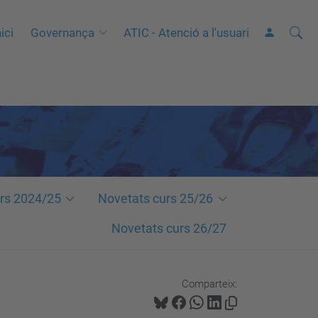
Cerca
C
ici
Governança
ATIC - Atenció a l'usuari
e
r
c
a
a
v
a
n
rs 2024/25
Novetats curs 25/26
ç
Novetats curs 26/27
a
d
a
Comparteix:
…