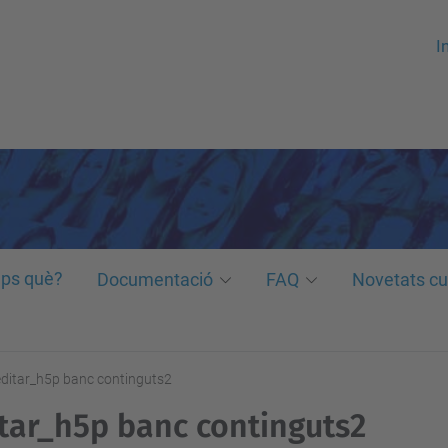
In
ps què?
Documentació
FAQ
Novetats cu
editar_h5p banc continguts2
tar_h5p banc continguts2