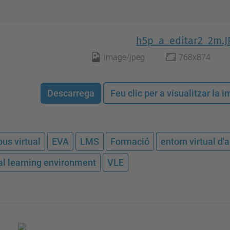
h5p_a_editar2_2m.J
image/jpeg
768x874
Descarrega
Feu clic per a visualitzar la
us virtual
EVA
LMS
Formació
entorn virtual d
ual learning environment
VLE